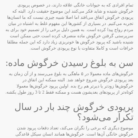
تمام افرادی که به حیوانات خانگی علاقه دارند، در خصوص پریودی
خرگوش شنیده و شاید فکر می‌کنند این موضوع حقیقت دارد. البته که
پریودی خرگوش اتفاق می‌افتد اما اصلا شبیه چیزی نیست که ما انسان‌ها
تجربه می‌کنیم. در بسیاری از کشورها این مفهوم غلط به اشتباه در میان
مردم رواج پیدا کرده است. به همین دلیل برخی را از تصمیم خود برای به
سرپرستی گرفتن خرگوش ماده منصرف کرده است.حتی ممکن است
شنیده باشید که پریود خرگوش ها خونریزی زیاد دارد که این جمله مطلقا
خرافات است و کاملا متفاوت با نوع پریودی خرگوش است.
سن به بلوغ رسیدن خرگوش ماده:
خرگوش‌های ماده معمولا در ۵ ماهگی به بلوغ می‌رسند و از آن زمان به
بعد پریودی خرگوش شروع خواهد شد. البته ممکنه این اتفاق در
خرگوش‌ها زودتر یا دیرتر هم رخ بده. اولین پریود خرگوش‌ها معمولا
کوتاه‌تر از پریود‌های بعدیشون هست و ممکنه فقط 2 تا 3 روز طول بکشه.
پریودی خرگوش چند بار در سال
تکرار می‌شود؟
موضوع دیگری که برخی را نگران می‌کند، تعداد دفعات پریود شدن
خرگوش خانگی آن‌ها است. خرگوش‌ها همانند انسان سیکل قاعدگی