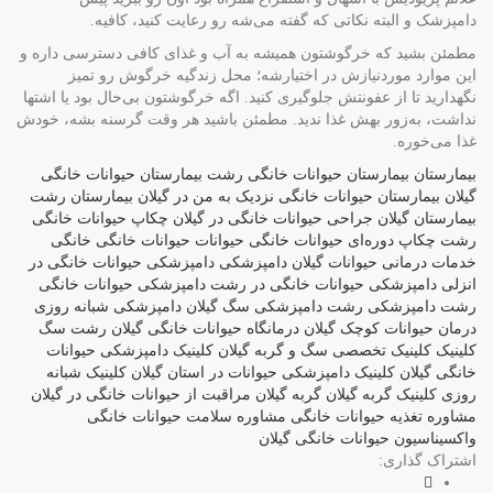
دامپزشک و البته نکاتی که گفته می‌شه رو رعایت کنید، کافیه.
مطمئن بشید که خرگوشتون همیشه به آب و غذای کافی دسترسی داره و
این موارد موردنیازش در اختیارشه؛ محل زندگیه خرگوش رو تمیز
نگهدارید تا از عفونتش جلوگیری کنید. اگه خرگوشتون بی‌حال بود یا اشتها
نداشت، به‌زور بهش غذا ندید. مطمئن باشید هر وقت گرسنه بشه، خودش
غذا می‌خوره.
بیمارستان
بیمارستان حیوانات خانگی رشت
بیمارستان حیوانات خانگی
گیلان
بیمارستان حیوانات خانگی نزدیک به من در گیلان
بیمارستان رشت
بیمارستان گیلان
جراحی حیوانات خانگی در گیلان
چکاپ حیوانات خانگی
رشت
چکاپ دوره‌ای حیوانات خانگی
حیوانات
حیوانات خانگی
خانگی
خدمات درمانی حیوانات گیلان
دامپزشکی
دامپزشکی حیوانات خانگی در
انزلی
دامپزشکی حیوانات خانگی در رشت
دامپزشکی حیوانات خانگی
رشت
دامپزشکی رشت
دامپزشکی سگ گیلان
دامپزشکی شبانه روزی
درمان حیوانات کوچک گیلان
درمانگاه حیوانات خانگی گیلان
رشت
سگ
کلینیک
کلینیک تخصصی سگ و گربه گیلان
کلینیک دامپزشکی حیوانات
خانگی گیلان
کلینیک دامپزشکی حیوانات در استان گیلان
کلینیک شبانه
روزی
کلینیک گربه گیلان
گربه
گیلان
مراقبت از حیوانات خانگی در گیلان
مشاوره تغذیه حیوانات خانگی
مشاوره سلامت حیوانات خانگی
واکسیناسیون حیوانات خانگی گیلان
اشتراک گذاری: