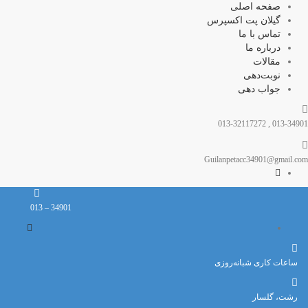
صفحه اصلی
گیلان پت اکسپرس
تماس با ما
درباره ما
مقالات
نوبت‌دهی
جواب دهی
013-34901 , 013-32117272
Guilanpetacc34901@gmail.com
34901 – 013
ساعات کاری شبانه‌روزی
رشت، گلسار