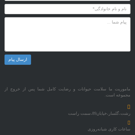
ماموریت ما سلامت حیوانات و رضایت کامل شما پس از خروج از
مجموعه است.
رشت،گلسار،خیابان89،سمت راست
ساعات کاری شبانه‌روزی