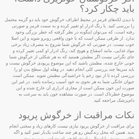
باید چکار کرد؟
با دیدن لکه‌های قرمز در محیط اطراف خرگوش خود باید دو گزینه محتمل
را بررسی کنید. یا رنگ ادرار او تغییر کرده و به سمت قرمز و صورتی
رفته است، که می‌توان اینگونه در نظر گرفته که خطر بزرگی وجود
ندارد. از طرفی ممکن است که با خون واقعی روبرو شوید و این اصلا
خوب نیست. در صورتی که خرگوش شما شروع به مصرف زیاد برخی
مواد غذایی، مانند اسفناج و هویج کند، رنگ ادرار او کمی تغییر کرده و
جای نگرانی نیست.اگر مطمئن هستید که به هر شکلی از خرگوش شما
خونی خارج شده، مطمئن باشید که این موضوع پریودی خرگوش نیست و
باید سریعا چند بررسی کلی انجام دهید. در وهله اول سطح بدن او را
بررسی کرده تا از نبود زخم یا خراشیدگی مطمئن شوید. ممکن است
حیوان خانگی شما به هر نحوی به خود آسیب رسانده باشد. در غیر این
صورت این خون ممکن است از مجاری ادراری آن خارج شده و این
موضوع خطرناک است. در صورت مشاهده خون باید به سرعت به
دام‌پزشک مراجعه کنید.
نکات مراقبت از خرگوش پریود
برای مراقبت از خرگوش پریود نیازی نیست کارهای زیاد و سختی انجام
بدید. همین که محل زندگیش رو هر چند ساعت یک‌بار تمیز کنید و اگه
علائم پریودیش با اسهال و استفراغ همراه بود اون رو ببرید پیش