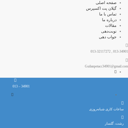
صفحه اصلی
گیلان پت اکسپرس
تماس با ما
درباره ما
مقالات
نوبت‌دهی
جواب دهی
013-34901 , 013-32117272
Guilanpetacc34901@gmail.com
34901 – 013
ساعات کاری شبانه‌روزی
رشت، گلسار