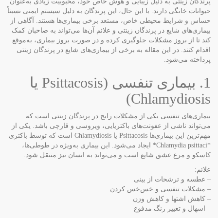
پرندگان زینتی به دلیل زیبایی و هوش خاص خود، محبوبیت زیادی به‌عنوان
حیوانات خانگی دارند. با این حال، این پرندگان به دلیل سیستم ایمنی نسبتاً
حساس و شرایط محیطی خاص، مستعد برخی بیماری‌ها هستند. آگاهی از
بیماری‌های شایع در پرندگان زینتی و علائم آن‌ها می‌تواند به صاحبان کمک
کند تا از بروز مشکلات جلوگیری کرده و در صورت بروز بیماری، به‌موقع
اقدام کنند. در این مقاله به برخی از بیماری‌های شایع در پرندگان زینتی
پرداخته می‌شود.
1. بیماری تنفسی (Psittacosis یا
Chlamydiosis)
بیماری‌های تنفسی یکی از مشکلات رایج در پرندگان زینتی است که
می‌تواند ناشی از عفونت‌های باکتریایی، ویروسی و قارچی باشد. یکی از
مهم‌ترین این بیماری‌ها Psittacosis یا Chlamydiosis است که توسط باکتری
*Chlamydia psittaci* ایجاد می‌شود. این بیماری به‌ویژه در طوطی‌ها،
کاسکو و مرغ عشق شایع است و می‌تواند به انسان نیز منتقل شود.
علائم:
– عطسه و ترشحات از بینی
– مشکلات تنفسی و خس‌خس کردن
– کاهش اشتها و کاهش وزن
– اسهال و تغییر رنگ مدفوع