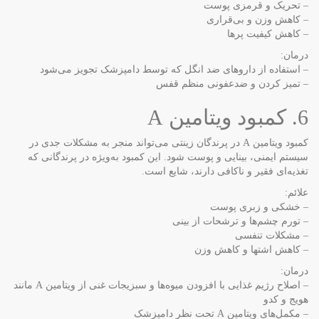
– تحریک و قرمزی پوست
– کاهش وزن و بی‌قراری
– کاهش کیفیت پرها
درمان:
– استفاده از داروهای ضد انگل که توسط دامپزشک تجویز می‌شود
– تمیز کردن و ضدعفونی منظم قفس
6. کمبود ویتامین A
کمبود ویتامین A در پرندگان زینتی می‌تواند منجر به مشکلات جدی در
سیستم ایمنی، بینایی و پوست شود. این کمبود به‌ویژه در پرندگانی که
تغذیه‌ای فقیر و ناکافی دارند، شایع است.
علائم:
– خشکی و زبری پوست
– تورم چشم‌ها و ترشحات از بینی
– مشکلات تنفسی
– کاهش اشتها و کاهش وزن
درمان:
– اصلاح رژیم غذایی با افزودن میوه‌ها و سبزیجات غنی از ویتامین A مانند
هویج و کدو
– مکمل‌های ویتامین A تحت نظر دامپزشک