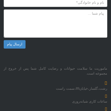
ماموریت ما سلامت حیوانات و رضایت کامل شما پس از خروج از
مجموعه است.
رشت،گلسار،خیابان89،سمت راست
ساعات کاری شبانه‌روزی