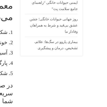
معمو
ایمنی حیوانات خانگی “راهنمای
جامع سلامت پت”
می‌د
روز جهانی حیوانات خانگی؛ جشن
عشق بی‌قید و شرط به همراهان
1. شکستگی دست و پا
وفادار ما
2. خونریزی ریوی
بیماری پاروو در سگ‌ها: علائم،
تشخیص، درمان و پیشگیری
3. آسیب به محوطه دهانی مانند شکاف کام
4. پارگی مثانه
5. شکستگی ستون مهره
در صو
سریعا
شما م