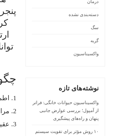
درمان
پنجره
دسته‌بندی نشده
کر
سگ
ارت
گربه
توان
واکسیناسیون
ه
چگون
نوشته‌های تازه
1. اطمینان از بسته بودن پنجره‌ها
واکسیناسیون حیوانات خانگی: فراتر
2. مراقبت ویژه زمان حضور پت روی تراس یا بالکن
از آمپول؛ بررسی عوارض جانبی
پنهان و راه‌های پیشگیری
3. عقیم‌سازی به موقع جهت جلوگیری از فرار پت از خانه به منظور جفت گیری
۱۰ روش مؤثر برای تقویت سیستم