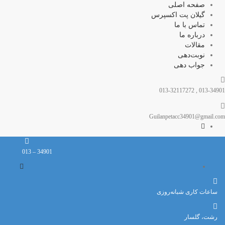
صفحه اصلی
گیلان پت اکسپرس
تماس با ما
درباره ما
مقالات
نوبت‌دهی
جواب دهی
013-34901 , 013-32117272
Guilanpetacc34901@gmail.com
34901 – 013
ساعات کاری شبانه‌روزی
رشت، گلسار