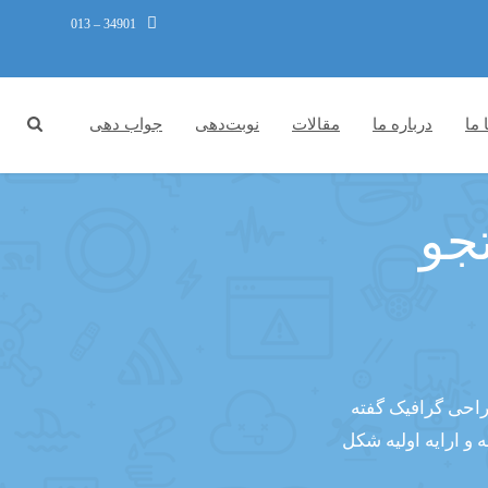
34901 – 013
 ما
درباره ما
مقالات
نوبت‌دهی
جواب دهی
جو
راحی گرافیک گفته
و ارایه اولیه شکل