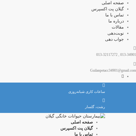
صفحه اصلی
گیلان پت اکسپرس
تماس با ما
درباره ما
مقالات
نوبت‌دهی
جواب دهی
013-34901 , 013-32117272
Guilanpetacc34901@gmail.com
ساعات کاری شبانه‌روزی
رشت، گلسار
صفحه اصلی
گیلان پت اکسپرس
تماس با ما